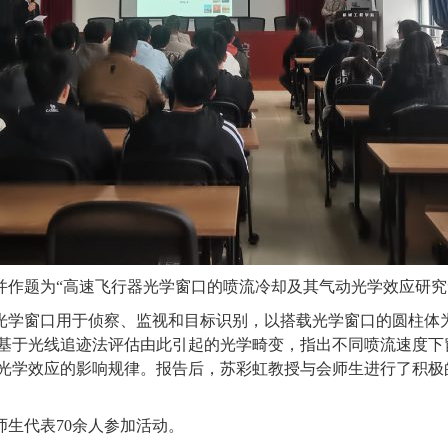
并作
题为
“
高速飞行器光学窗口的喷流冷
却
及其气动光学效应研究
光学窗口用于侦察、监视和目标识别，以搭载光学窗口的圆柱体
基于光线追迹法评估由此引起的光学畸变，指出不同喷流速度下
光学效应的影响规律。报告后，苏彩虹教授与会师生进行了积极
生代表70余人参加活动。