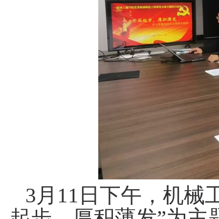
3
月
1
1
日下午，机械
起步，厚积薄发
”为主