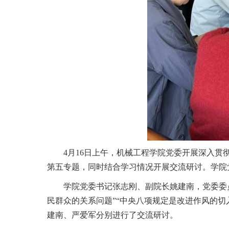
4月1
6
日
上午
，
机械工程
学院
党委
开展深入贯
第
五
专题，同时结合学习情况开展交流研讨。学院
学院
党委书记张志刚
、
副院长姚建南
，
党委委
民群众的关系问题”
“中央八项规定是改进作风的切
建南、严爱军
分别进行了交流研讨。