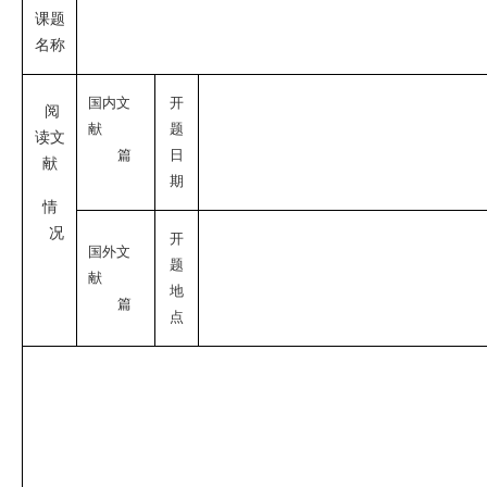
课题
名称
国内文
开
阅
献
题
读文
篇
日
献
期
情
况
开
国外文
题
献
地
篇
点