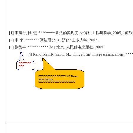
[1]
李晨丹
,
徐 进
. ********
算法的实现
[J].
计算机工程与科学
, 2009, 1(07):
[2]
李 宁
. *******
算法研究
[D].
济南
:
山东大学
, 2007.
[3]
张德丰
. **********[M].
北京
:
人民邮电出版社
, 2009.
[
4] Ranolph T.R, Smith M.J. Fingerprint image enhancement **