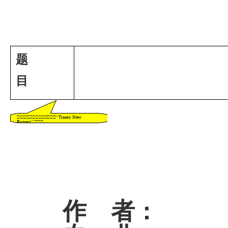
题
目
作 者
：