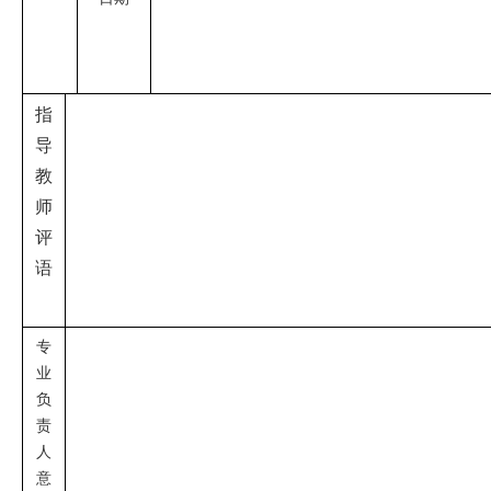
指
导
教
师
评
语
专
业
负
责
人
意